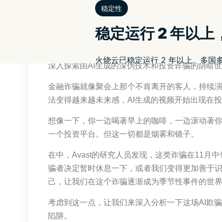
应用与场景
.png?width=48&height=48&name=image%20(3).
](https://blog.avast.com/author/emma-mcgowa
深入探索由AI生成的深伪技术和投资诈骗的阴暗
金融诈骗就像聚会上那个不肯离开的客人，持续
法变得越来越未来感，AI生成的视频开始出现在
想像一下，你一边喝著早上的咖啡，一边滚动著你
一个投资平台。但这一切都是烟雾和镜子。
在中，Avast的研究人员发现，这类诈骗在11
骗者决定暂时休息一下，或者我们变得更加善于
己，让我们在这个诈骗逐渐成为季节性事件的世
考虑到这一点，让我们来深入分析一下这场AI欺
陷阱。