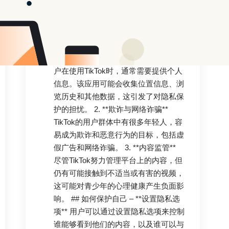
台，吸引了全球数以亿计的用户。然
而，随着其快速增长，关于其安全性、
潜在危险和隐私问题的讨论也愈加频
繁。以下是一些需要注意的关注点：
## 风险与潜在危险 1. **隐私问题** 用
户在使用TikTok时，通常需要提供个人
信息。该应用可能会收集位置信息、浏
览历史和其他数据，这引发了对隐私保
护的担忧。 2. **欺诈与网络诈骗**
TikTok的用户群体中有很多年轻人，容
易成为欺诈和恶意行为的目标，包括虚
假广告和网络诈骗。 3. **内容监管**
尽管TikTok努力管理平台上的内容，但
仍有可能接触到不适当或有害的视频，
这可能对青少年的心理健康产生负面影
响。 ## 如何保护自己 – **设置隐私选
项** 用户可以通过设置隐私选项来控制
谁能够看到他们的内容，以及谁可以与