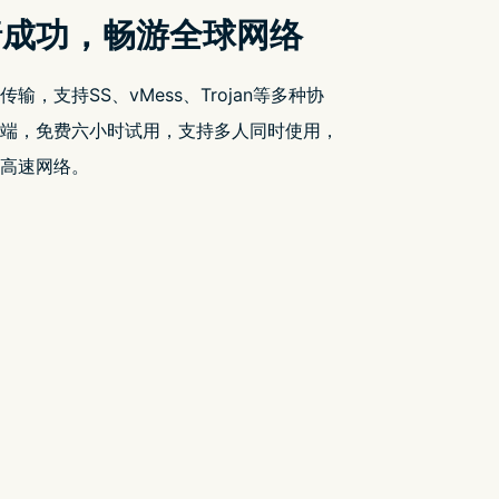
Recent Posts
信息安全
加密技术
匿名与隐私
应用与场景
隐私法规
黑客新闻
Temu 是真正的还是诈骗？你能信任这
个应用程式和网站吗？
信息安全
加密技术
匿名与隐私
地区封锁
黑客新闻
在你的 iOS 或 Android 手机上，5G
UC 代表什么呢？
信息安全
加密技术
匿名与隐私
地区封锁
应用与场景
通信技术
黑客新闻
# TikTok安全吗？危险、风险与隐私问
题 TikTok作为一个广受欢迎的短视频平